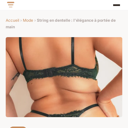
Accueil
›
Mode
›
String en dentelle : l'élégance à portée de
main