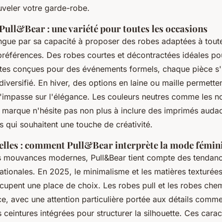
veler votre garde-robe.
 Pull&Bear : une variété pour toutes les occasions
ingue par sa capacité à proposer des robes adaptées à toute
références. Des robes courtes et décontractées idéales pour
tes conçues pour des événements formels, chaque pièce s'
diversifié. En hiver, des options en laine ou maille permette
l'impasse sur l'élégance. Les couleurs neutres comme les noi
 marque n'hésite pas non plus à inclure des imprimés auda
s qui souhaitent une touche de créativité.
elles : comment Pull&Bear interprète la mode fémin
s mouvances modernes, Pull&Bear tient compte des tendanc
nationales. En 2025, le minimalisme et les matières texturées,
ccupent une place de choix. Les robes pull et les robes chem
ce, avec une attention particulière portée aux détails comm
 ceintures intégrées pour structurer la silhouette. Ces carac