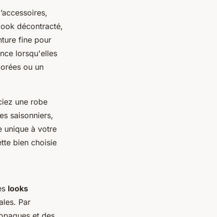
’accessoires,
 look décontracté,
ture fine pour
ce lorsqu'elles
dorées ou un
ociez une robe
es saisonniers,
 unique à votre
tte bien choisie
des
looks
ales. Par
 opaques et des