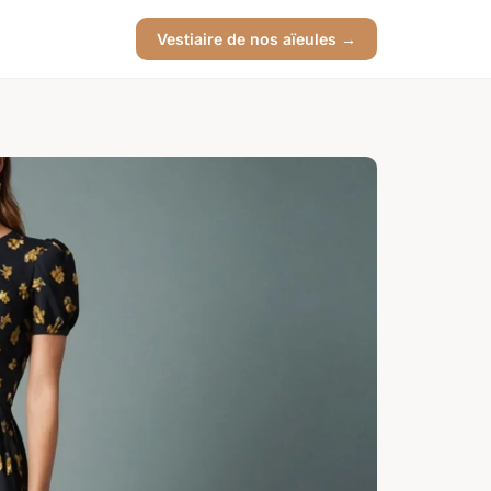
Vestiaire de nos aïeules →