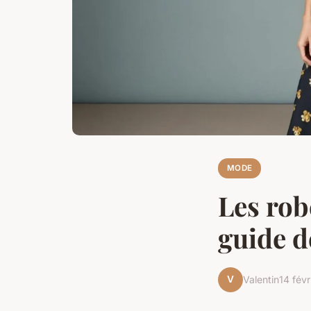
MODE
Les rob
guide d
V
Valentin
14 fév