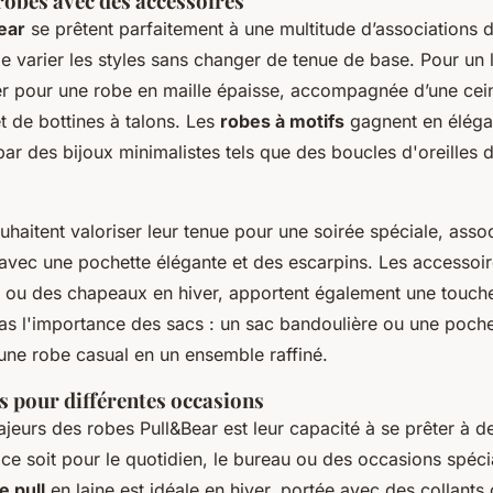
robes avec des accessoires
ear
se prêtent parfaitement à une multitude d’associations d
de varier les styles sans changer de tenue de base. Pour un
r pour une robe en maille épaisse, accompagnée d’une cein
et de bottines à talons. Les
robes à motifs
gagnent en élégan
ar des bijoux minimalistes tels que des boucles d'oreilles 
ouhaitent valoriser leur tenue pour une soirée spéciale, ass
avec une pochette élégante et des escarpins. Les accessoir
ou des chapeaux en hiver, apportent également une touche
pas l'importance des sacs : un sac bandoulière ou une poche
une robe casual en un ensemble raffiné.
s pour différentes occasions
ajeurs des robes Pull&Bear est leur capacité à se prêter à 
 ce soit pour le quotidien, le bureau ou des occasions spéci
e pull
en laine est idéale en hiver, portée avec des collants