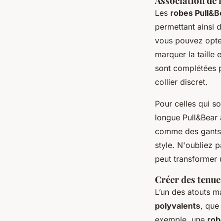
Association de 
Les
robes Pull&B
permettant ainsi 
vous pouvez opte
marquer la taille 
sont complétées p
collier discret.
Pour celles qui s
longue Pull&Bear 
comme des gants 
style. N'oubliez 
peut transformer 
Créer des tenue
L’un des atouts m
polyvalents
, que
exemple, une
rob