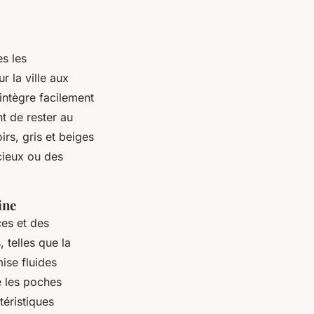
s les
 la ville aux
intègre facilement
nt de rester au
rs, gris et beiges
cieux ou des
ine
es et des
 telles que la
ise fluides
e les poches
téristiques