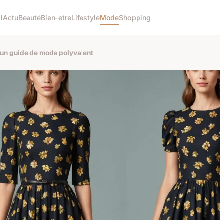
l
Actu
Beauté
Bien-etre
Lifestyle
Mode
Shopping
 un guide de mode polyvalent