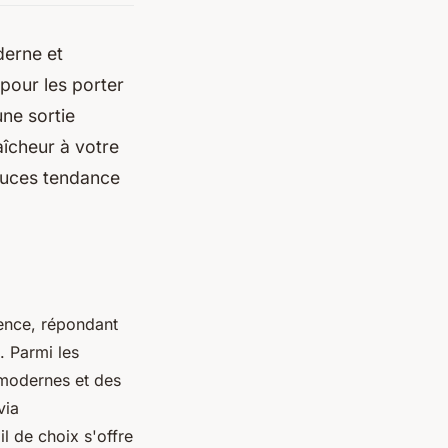
derne et
 pour les porter
ne sortie
îcheur à votre
stuces tendance
lence, répondant
. Parmi les
modernes et des
via
il de choix s'offre