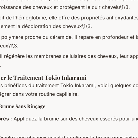
croissance des cheveux et protégeant le cuir chevelu\1\3.
ait de l’hémoglobine, elle offre des propriétés antioxydantes
lement la décoloration des cheveux\1\3.
 polymère proche du céramide, il répare en profondeur et l
yeux\1\3.
 Il régénère les membranes cellulaires des cheveux, leur ap
.
er le Traitement Tokio Inkarami
s bénéfices du traitement Tokio Inkarami, voici quelques co
grer dans votre routine capillaire.
 Brume Sans Rinçage
orés
: Appliquez la brume sur des cheveux essorés pour un
émêlez vos cheveux avant d'appliquer la brume pour éviter