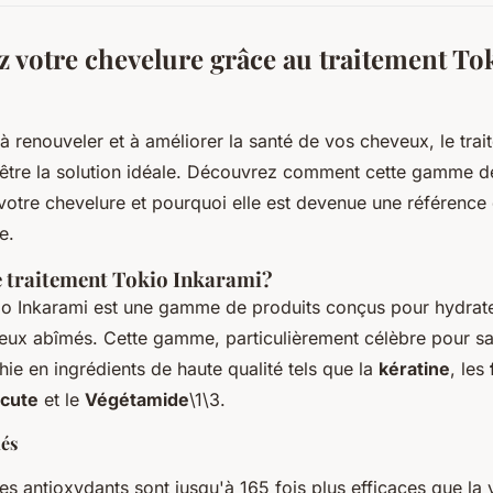
 votre chevelure grâce au traitement To
à renouveler et à améliorer la santé de vos cheveux, le tra
 être la solution idéale. Découvrez comment cette gamme de
votre chevelure et pourquoi elle est devenue une référenc
e.
e traitement Tokio Inkarami?
io Inkarami est une gamme de produits conçus pour hydrater
veux abîmés. Cette gamme, particulièrement célèbre pour s
chie en ingrédients de haute qualité tels que la
kératine
, les
cute
et le
Végétamide
\1\3.
lés
es antioxydants sont jusqu'à 165 fois plus efficaces que la 