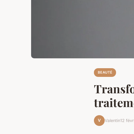
BEAUTÉ
Transfo
traitem
V
Valentin
12 fév