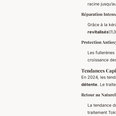
racine jusqu’a
Réparation Intens
Grâce à la kér
revitalisés
\1\3
Protection Antiox
Les fullerènes
croissance de
Tendances Capil
En 2024, les tend
détente
. Le trai
Retour au Naturel
La tendance 
traitement Tok