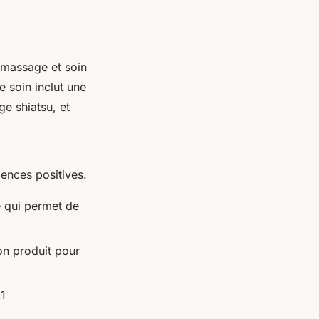
 massage et soin
e soin inclut une
e shiatsu, et
iences positives.
e qui permet de
bon produit pour
.1