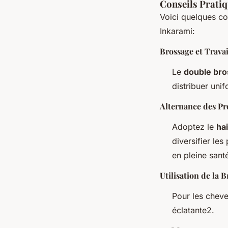
Conseils Pratiq
Voici quelques con
Inkarami:
Brossage et Trava
Le
double br
distribuer uni
Alternance des Pr
Adoptez le
hai
diversifier les
en pleine sant
Utilisation de la 
Pour les cheve
éclatante2.