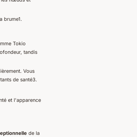
la brume1.
gamme Tokio
ofondeur, tandis
lièrement. Vous
tants de santé3.
anté et l'apparence
eptionnelle
de la