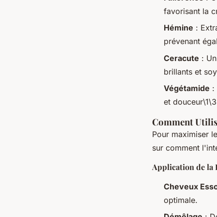
favorisant la 
Hémine
: Extr
prévenant éga
Ceracute
: Un
brillants et so
Végétamide
:
et douceur\1\3
Comment Utilis
Pour maximiser le
sur comment l'inté
Application de la
Cheveux Ess
optimale.
Démêlage
: D